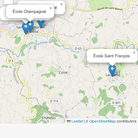
×
Lycée Champagnat
×
×
École Champagnat
Collège Champagnat
×
École Saint François
Leaflet
|
©
OpenStreetMap
contributors